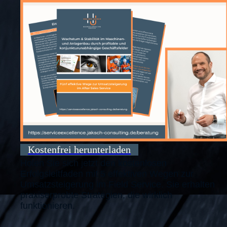
Kostenfrei herunterladen
Holen Sie sich jetzt den kostenlosen
Erfolgsleitfaden mit 5 effektiven Wegen zur
Umsatzsteigerung im Field Service. Sie erhalten
praxiserprobte Strategien, die wirklich
funktionieren.