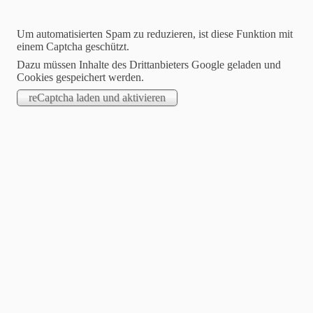
Um automatisierten Spam zu reduzieren, ist diese Funktion mit
einem Captcha geschützt.
Dazu müssen Inhalte des Drittanbieters Google geladen und
Cookies gespeichert werden.
Service als Profitcenter
Mehr Klarheit. Mehr System. Mehr Umsatz.
Service-
Blog:
Praxiswissen
& Tipps
2025-12-02
Outsourcing von Service: Chancen & Risiken
Viele halten