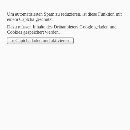
Um automatisierten Spam zu reduzieren, ist diese Funktion mit
einem Captcha geschützt.
Dazu müssen Inhalte des Drittanbieters Google geladen und
Cookies gespeichert werden.
Service als Profitcenter
Mehr Klarheit. Mehr System. Mehr Umsatz.
Service-
Blog:
Praxiswissen
& Tipps
2025-05-22
Die 7 größten Mythen im Service
Viele